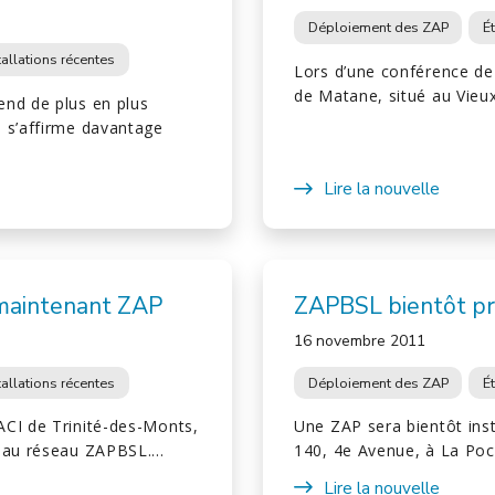
Déploiement des ZAP
É
tallations récentes
Lors d’une conférence de 
de Matane, situé au Vieu
end de plus en plus
e s’affirme davantage
Lire la nouvelle
 maintenant ZAP
ZAPBSL bientôt pr
16 novembre 2011
tallations récentes
Déploiement des ZAP
É
ACI de Trinité-des-Monts,
Une ZAP sera bientôt inst
t au réseau ZAPBSL.…
140, 4e Avenue, à La Poc
Lire la nouvelle