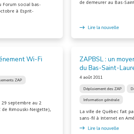
de demeurer au Bas-Sain
u Forum social bas-
ctobre à Esprit-
Lire la nouvelle
événement Wi-Fi
ZAPBSL : un moyen
du Bas-Saint-Laur
4 août 2011
ssements ZAP
Déploiement des ZAP
D
Information générale
du 29 septembre au 2
C de Rimouski-Neigette),
La ville de Québec fait p
sans-fil à Internet en A
Lire la nouvelle