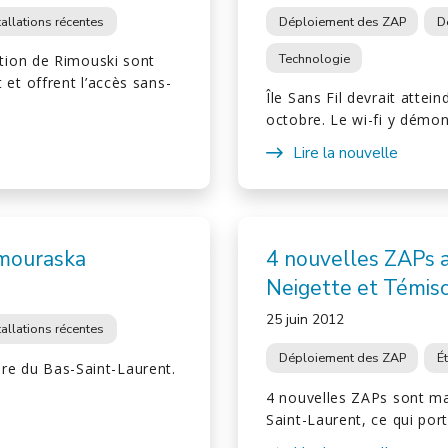
tallations récentes
Déploiement des ZAP
D
Technologie
tion de Rimouski sont
t offrent l’accès sans-
Île Sans Fil devrait attei
octobre. Le wi-fi y démo
Lire la nouvelle
amouraska
4 nouvelles ZAPs 
Neigette et Témis
25 juin 2012
tallations récentes
Déploiement des ZAP
É
ire du Bas-Saint-Laurent.
4 nouvelles ZAPs sont mai
Saint-Laurent, ce qui po