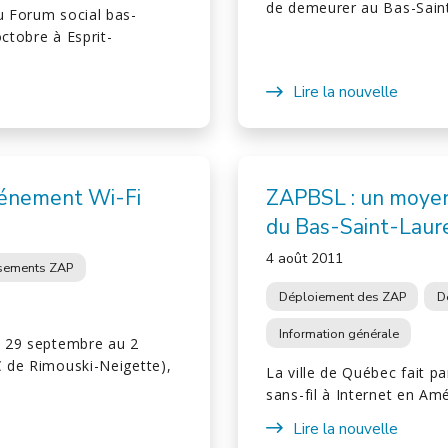
de demeurer au Bas-Sain
u Forum social bas-
ctobre à Esprit-
Lire la nouvelle
événement Wi-Fi
ZAPBSL : un moyen
du Bas-Saint-Laur
4 août 2011
ssements ZAP
Déploiement des ZAP
D
Information générale
du 29 septembre au 2
C de Rimouski-Neigette),
La ville de Québec fait p
sans-fil à Internet en A
Lire la nouvelle