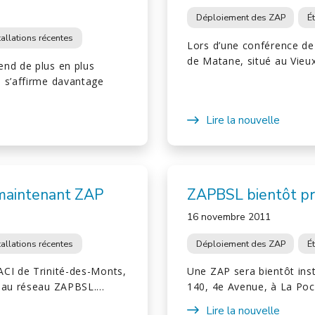
Déploiement des ZAP
É
tallations récentes
Lors d’une conférence de 
de Matane, situé au Vieu
end de plus en plus
e s’affirme davantage
Lire la nouvelle
 maintenant ZAP
ZAPBSL bientôt pr
16 novembre 2011
tallations récentes
Déploiement des ZAP
É
ACI de Trinité-des-Monts,
Une ZAP sera bientôt inst
t au réseau ZAPBSL.…
140, 4e Avenue, à La Poc
Lire la nouvelle