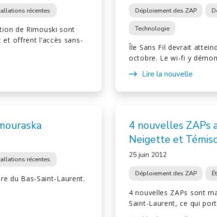
tallations récentes
Déploiement des ZAP
D
Technologie
tion de Rimouski sont
t offrent l’accès sans-
Île Sans Fil devrait attei
octobre. Le wi-fi y démo
Lire la nouvelle
amouraska
4 nouvelles ZAPs 
Neigette et Témis
25 juin 2012
tallations récentes
Déploiement des ZAP
É
ire du Bas-Saint-Laurent.
4 nouvelles ZAPs sont mai
Saint-Laurent, ce qui po