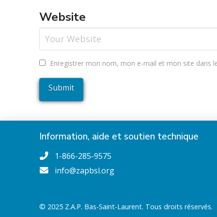
Website
Enregistrer mon nom, mon e-mail et mon site dans l
Information, aide et soutien technique
1-866-285-9575
info@zapbsl.org
© 2025 Z.A.P. Bas-Saint-Laurent. Tous droits réservés.