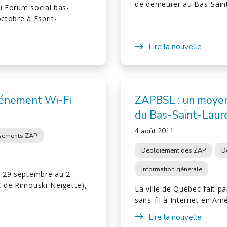
de demeurer au Bas-Sain
u Forum social bas-
ctobre à Esprit-
Lire la nouvelle
événement Wi-Fi
ZAPBSL : un moyen
du Bas-Saint-Laur
4 août 2011
ssements ZAP
Déploiement des ZAP
D
Information générale
du 29 septembre au 2
C de Rimouski-Neigette),
La ville de Québec fait p
sans-fil à Internet en A
Lire la nouvelle