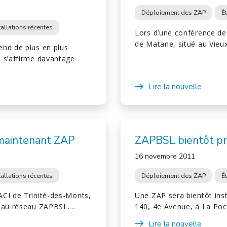
Déploiement des ZAP
É
tallations récentes
Lors d’une conférence de 
de Matane, situé au Vieu
end de plus en plus
e s’affirme davantage
Lire la nouvelle
 maintenant ZAP
ZAPBSL bientôt pr
16 novembre 2011
tallations récentes
Déploiement des ZAP
É
ACI de Trinité-des-Monts,
Une ZAP sera bientôt inst
t au réseau ZAPBSL.…
140, 4e Avenue, à La Poc
Lire la nouvelle