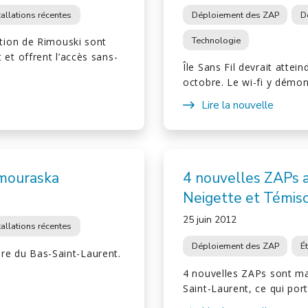
tallations récentes
Déploiement des ZAP
D
Technologie
tion de Rimouski sont
t offrent l’accès sans-
Île Sans Fil devrait attei
octobre. Le wi-fi y démo
Lire la nouvelle
amouraska
4 nouvelles ZAPs 
Neigette et Témis
25 juin 2012
tallations récentes
Déploiement des ZAP
É
ire du Bas-Saint-Laurent.
4 nouvelles ZAPs sont mai
Saint-Laurent, ce qui po